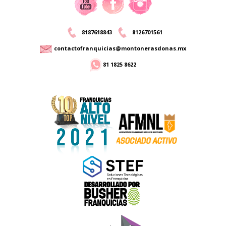
8187618843
8126701561
contactofranquicias@montonerasdonas.mx
81 1825 8622