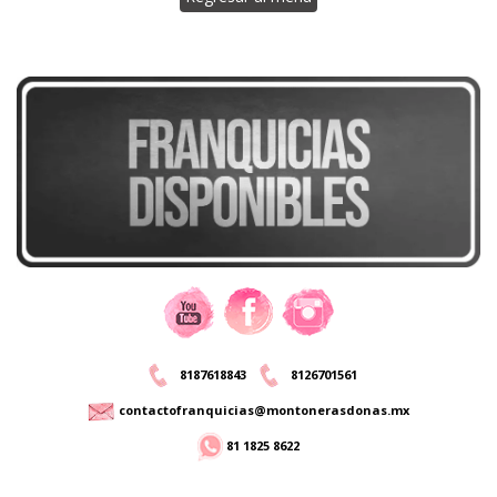
8187618843
8126701561
contactofranquicias@montonerasdonas.mx
81 1825 8622