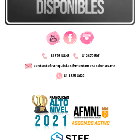
8187618843
8126701561
contactofranquicias@montonerasdonas.mx
81 1825 8622